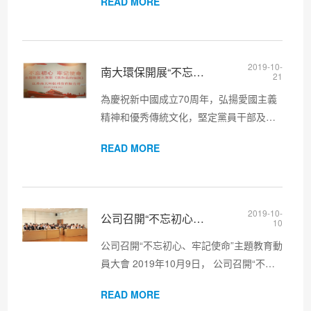
READ MORE
強國”學習平臺，增強黨總支的凝聚力和組
織性，11月21日，南大環保黨總支組織召
開“不忘初心、牢記使命”專...
2019-10-
南大環保開展“不忘初心、牢記使命” 主題教育系列活動——觀看
21
為慶祝新中國成立70周年，弘揚愛國主義
精神和優秀傳統文化，堅定黨員干部及群
眾的理想信念，積極推進“不忘初心、牢記
READ MORE
使命”的主題教育工作，結合南京經濟開發
區黨工委、無錫產業集團黨工委對主題教
育的系列指示，南大環保于1...
2019-10-
公司召開“不忘初心、牢記使命”主題教育動員大會
10
公司召開“不忘初心、牢記使命”主題教育動
員大會 2019年10月9日， 公司召開“不忘
初心、牢記使命”主題教育動員大會，進一
READ MORE
步激發全體黨員干部的工作熱情和奮斗精