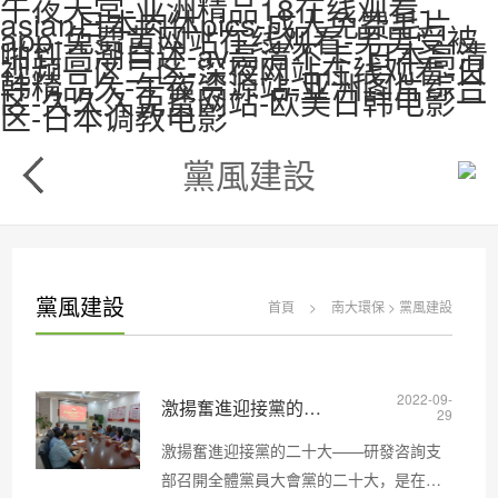
午夜天堂-亚洲精品18在线观看-
asian日本肉体pics-成人免费毛片
app-免费黄网站在线观看-男男受被
啪到高潮自述-av高清不卡-日本高清
视频一区二区-深夜网站在线观看-日
韩精品久-午夜资源站-亚洲图片综合
区-久久久免费网站-欧美日韩电影一
区-日本调教电影
黨風建設
黨風建設
首頁
>
南大環保
>
黨風建設
2022-09-
激揚奮進迎接黨的二十大
29
激揚奮進迎接黨的二十大——研發咨詢支
部召開全體黨員大會黨的二十大，是在進