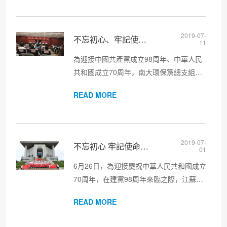
神。公司總經理呂振華出席會議并作指導
講話，黨總支書記陳標...
2019-07-
不忘初心、牢記使命，聚力謀發展
11
為迎接中國共產黨成立98周年、中華人民
共和國成立70周年，南大環保黨總支組織
全體黨員深入學習貫徹十九大精神和習近
READ MORE
平總書記的新時代中國特色社會主義思想,
積極開展“不忘初心、牢記使命”主題系列活
動。 在開發區黨工委...
2019-07-
不忘初心 牢記使命——南大環保黨總支活動 解放思想，實事求是
01
6月26日，為迎接慶祝中華人民共和國成立
70周年，在建黨98周年來臨之際，江蘇南
大環保科技有限公司黨總支舉行了以圍繞
READ MORE
“不忘初心、牢記使命 ”為主題的黨員統一
活動，開展了聽黨話、增強黨性意識，凝