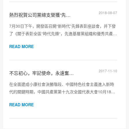
聚同心、銳意進取的紅色教育...
2018-08-07
熱烈祝賀公司黨總支榮獲“先進黨組織”
7月30日下午，開發區召開“新時代”先鋒表彰座談會，并下發
了《關于表彰全區“時代先鋒“，先進基層黨組織和優秀共產黨
員、優秀黨務工作者的決定》，我司黨總支榮獲“先進黨組
READ MORE
織”，南通子公司總經理何亮亮榮獲“優秀共產黨員”的稱號。
近年來，公司黨總支積極貫徹落實黨的十九大精神和習近平
新時代中國特色社會主義思想，在服務企業環保管理、環保
設施方面、建設“強富美高”新南京、新江蘇的偉大實踐中，求
2017-11-10
不忘初心，牢記使命，永遠奮斗 ——公司全體黨員深入學習貫徹黨
真務實、改革創新、奮發進取，充分發揮了戰斗堡壘和先...
在全面建成小康社會決勝階段、中國特色社會主義進入新時
代的關鍵時期，中國共產黨第十九次全國代表大會10月18日
在北京隆重召開。為第一時間深入學習習近平總書記的重要
READ MORE
講話精神，18日上午，公司黨支部組織了全體黨員干部、職
工通過多種形式，集中收聽收看了黨的十九大開幕盛況。為
進一步加強學習，我司黨支部于11月10日下午召開了全體黨