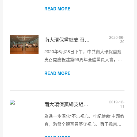
入全面建設社會主義現代化國家新征程的
READ MORE
關鍵時刻召開的一次十分重要的大會，是
黨和國家政治生活中的大事。南大環保研
發咨詢支部召開全體黨員大會...
2020-06-
南大環保黨總支 召開慶祝建黨99周年全體黨員大會
30
2020年6月28日下午，中共南大環保黨總
支召開慶祝建黨99周年全體黨員大會，回
顧黨的光輝歷程，發揮黨的光榮傳統。公
READ MORE
司全體黨員、入黨積極分子、中高層干部
參加會議。大會在莊嚴的國歌聲中拉開帷
幕。陳標書記作《不忘初心，牢記使...
2019-12-
南大環保黨總支組織召開“不忘初心、牢記使命” 專題黨課及學
11
為進一步深化“不忘初心、牢記使命”主題教
育，激發全體黨員堅守初心、勇于擔當的
做事情懷和熱情，促進全體黨員用好“學習