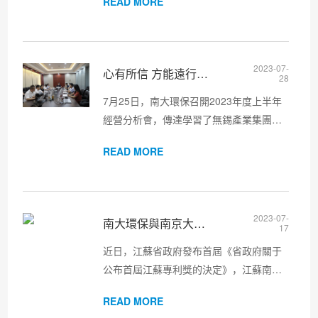
READ MORE
開發區科技人才局副局長李慧川，以及證
券公司、律師事務所、會計師事務所等相
關機構專家，聯合赴南大環保走...
2023-07-
心有所信 方能遠行︱南大環保召開2023年上半年經營分析會
28
7月25日，南大環保召開2023年度上半年
經營分析會，傳達學習了無錫產業集團上
半年經濟運行分析工作會議精神，并對照
READ MORE
年初下達的全年經營目標進行認真總結分
析，部署下半年經營工作，動員公司上下
提振信心、奮力拼搏，確保全年...
2023-07-
南大環保與南京大學聯合申請的發明專利榮獲首屆江蘇專利優
17
近日，江蘇省政府發布首屆《省政府關于
公布首屆江蘇專利獎的決定》，江蘇南大
環保科技有限公司和南京大學聯合申請的
READ MORE
發明專利“一種陽離子樹脂基載鋯納米復合