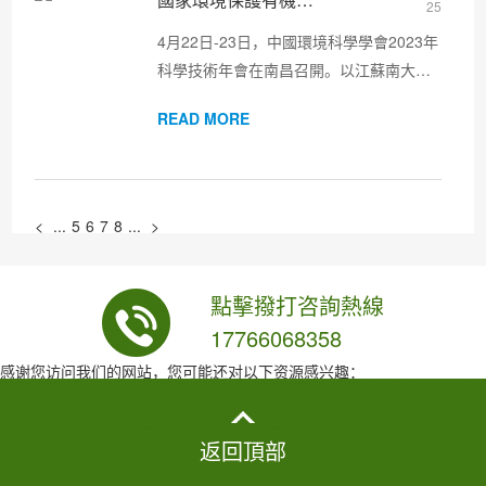
25
4月22日-23日，中國環境科學學會2023年
科學技術年會在南昌召開。以江蘇南大環
保科技有限公司為依托的國家環境保護有
READ MORE
機化工廢水處理與資源化工程技術中心參
加本次大會，并在同期舉辦的第五屆國家
環境保護工程技術中心交流...
<
...
5
6
7
8
...
>
點擊撥打咨詢熱線
17766068358
感谢您访问我们的网站，您可能还对以下资源感兴趣：
午夜天堂-亚洲精品18在线观看-asian日本肉体pics-成人免费毛片app-免
费黄网站在线观看-男男受被啪到高潮自述-av高清不卡-日本高清视频一
区二区-深夜网站在线观看-日韩精品久-午夜资源站-亚洲图片综合区-久久
久免费网站-欧美日韩电影一区-日本调教电影
返回頂部