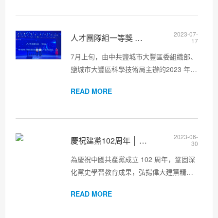
吸附劑的工業制備方法”，榮獲首屆江蘇專
利優秀獎。江蘇專利獎由江...
2023-07-
人才團隊組一等獎 南大環保技術團隊在2023年度鹽城市大豐區
17
7月上旬，由中共鹽城市大豐區委組織部、
鹽城市大豐區科學技術局主辦的2023 年度
鹽城市大豐區創新創業大賽正式啟動。南
READ MORE
大環保總經理助理兼工業環境事業部總經
理盧永博士牽頭，以汪林博士、趙昕博
士、牛志華、楊國萍為核心組建...
2023-06-
慶祝建黨102周年 │ 南大環保開展迎“七一”主題系列活動
30
為慶祝中國共產黨成立 102 周年，鞏固深
化黨史學習教育成果，弘揚偉大建黨精
神，凝聚奮進力量，近日南大環保黨總支
READ MORE
廣泛開展形式多樣、內涵豐富的主題系列
活動，傳承黨的光榮傳統和優良作風，從