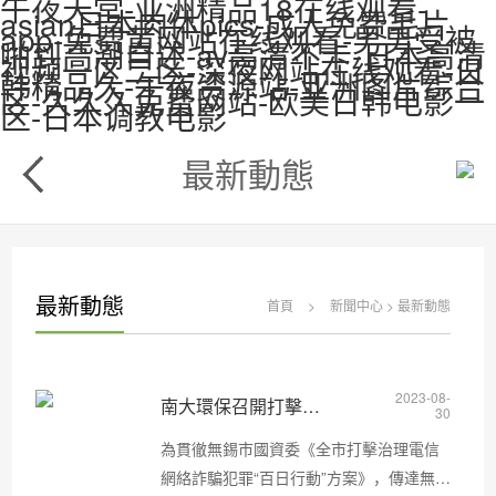
午夜天堂-亚洲精品18在线观看-
asian日本肉体pics-成人免费毛片
app-免费黄网站在线观看-男男受被
啪到高潮自述-av高清不卡-日本高清
视频一区二区-深夜网站在线观看-日
韩精品久-午夜资源站-亚洲图片综合
区-久久久免费网站-欧美日韩电影一
区-日本调教电影
最新動態
最新動態
首頁
>
新聞中心
>
最新動態
2023-08-
南大環保召開打擊治理電信網絡詐騙犯罪“百日行動” 宣貫培訓
30
為貫徹無錫市國資委《全市打擊治理電信
網絡詐騙犯罪“百日行動”方案》，傳達無錫