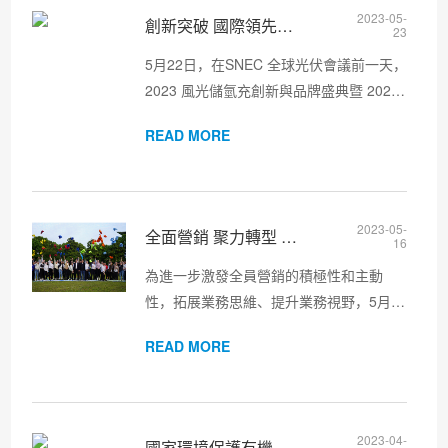
2023-05-
創新突破 國際領先！南大環保解決光伏行業含氟廢水問題
23
5月22日，在SNEC 全球光伏會議前一天，
2023 風光儲氫充創新與品牌盛典暨 2023
全球光伏/中國儲能20強排行榜發布會隆重
READ MORE
舉辦。無錫市發改委副主任潘彬賓、無錫
市貿促會副會長龔智杰、十一科技董事長
趙振元、國合洲際能源研究...
2023-05-
全面營銷 聚力轉型 │ 南大環保吹響全員營銷沖鋒號
16
為進一步激發全員營銷的積極性和主動
性，拓展業務思維、提升業務視野，5月11
日南大環保聚焦公司發展規劃、核心業
READ MORE
務，組織開展“全面營銷 聚力轉型”內訓活
動，吹響了全員營銷沖鋒號。南大環保總
經理呂振華作開訓致辭，他表示此...
2023-04-
國家環境保護有機化工廢水處理與資源化工程技術中心參加第