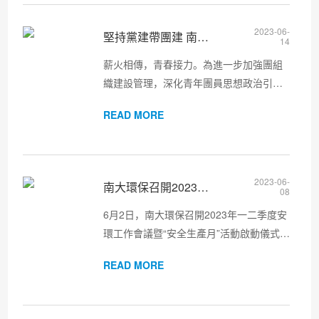
黨的光輝歷程中汲取砥礪奮進的...
2023-06-
堅持黨建帶團建 南大環保團支部圓滿完成換屆選舉
14
薪火相傳，青春接力。為進一步加強團組
織建設管理，深化青年團員思想政治引領
工作，充分發揮團組織的凝聚力，6月12日
READ MORE
南大環保召開團支部換屆選舉大會，選舉
產生新一屆團支部委員會。南大環保黨總
支書記、總經理呂振華，工會主...
2023-06-
南大環保召開2023年一二季度安環工作會議暨“安全生產月”活
08
6月2日，南大環保召開2023年一二季度安
環工作會議暨“安全生產月”活動啟動儀式，
傳達上級文件精神，樹牢全員安全意識，
READ MORE
強化全員安全責任，全面提升本質安全水
平。會議采取線上線下相結合方式進行，
南大環保總經理、安委會主任...