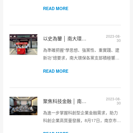
產業集團發布的《產業集團關于組織參與
READ MORE
全市打擊治理電信網絡詐騙犯罪“百日行動”
的通知》的要求和指示，8月29日，南大環
保組織召開打擊治理電信...
2023-08-
以史為鑒 │ 南大環保研發咨詢支部赴南京條約史料館開展主題
30
為準確把握“學思想、強黨性、重實踐、建
新功”總要求，南大環保各黨支部積極響應
公司黨總支要求，開展形式多樣的主題黨
READ MORE
日實踐活動。8月25日，研發咨詢支部踏尋
紅色足跡，赴靜海寺南京條約史料陳列館
開展“憶初心 強黨性 當先鋒...
2023-08-
聚焦科技金融 │ 南京市科技局、金融機構赴南大環保開展調研
30
為進一步掌握科創型企業金融需求，助力
科創企業高質量發展，8月17日，南京市科
技局科技金融處處長陳澄、南京經濟技術